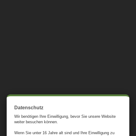
sind für frei und für kommerzielle Nutzung ohne Nennung
des Bildrechteinhabers freigegeben.
Online-Streitbeilegung
Die Europäische Kommission stellt unter
https://ec.europa.eu/consumers/odr/ eine Plattform zur
Online-Streitbeilegung bereit, die Verbraucher für die
Beilegung einer Streitigkeit nutzen können und auf der
weitere Informationen zum Thema Streitschlichtung zu
finden sind.
Außergerichtliche Streitbeilegung
Datenschutz
Wir benötigen Ihre Einwilligung, bevor Sie unsere Website
Wir sind weder verpflichtet noch dazu bereit, im Falle einer
weiter besuchen können.
Streitigkeit mit einem Verbraucher an einem
Wenn Sie unter 16 Jahre alt sind und Ihre Einwilligung zu
Streitbeilegungsverfahren vor einer