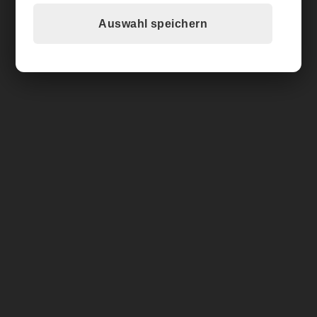
info@mbbwaters.de
Auswahl speichern
Weitere Links
Shop
Blog
FAQ
Kontakt