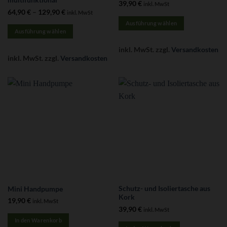
39,90
€
inkl. MwSt
64,90
€
–
129,90
€
inkl. MwSt
Ausführung wählen
Ausführung wählen
Dieses
Dieses
Produkt
inkl. MwSt.
zzgl.
Versandkosten
Produkt
weist
inkl. MwSt.
zzgl.
Versandkosten
weist
mehrere
mehrere
Varianten
Varianten
auf.
auf.
Die
Die
Optionen
Optionen
können
können
auf
auf
der
der
Produktseite
Produktseite
gewählt
gewählt
werden
werden
Schutz- und Isoliertasche aus
Mini Handpumpe
Kork
19,90
€
inkl. MwSt
39,90
€
inkl. MwSt
In den Warenkorb