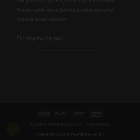
Wir glauben, dass wir gemeinsam mit unseren
Kunden aktiv einen Beitrag zu einer sauberen
Umwelt leisten können.
Für ein gutes Morgen.“
Visa
PayPal
Sofort
Credit
Card
DATENSCHUTZERKLÄRUNG
IMPRESSUM
2
Copyright 2026 ©
MAMEKA GmbH