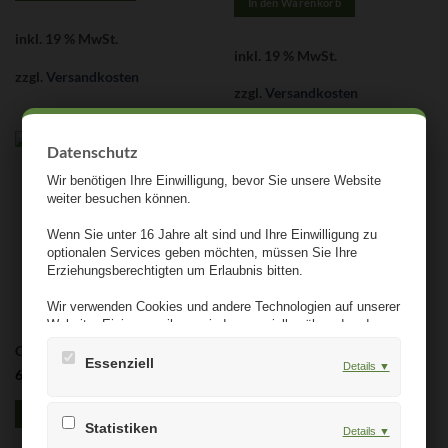
In den Warenkorb
inkl. 19 % MwSt.
inkl. 19 % MwSt.
zzgl.
Versandkosten
zzgl.
Versandkosten
Datenschutz
Wir benötigen Ihre Einwilligung, bevor Sie unsere Website
weiter besuchen können.
Wenn Sie unter 16 Jahre alt sind und Ihre Einwilligung zu
optionalen Services geben möchten, müssen Sie Ihre
Erziehungsberechtigten um Erlaubnis bitten.
Wir verwenden Cookies und andere Technologien auf unserer
Website. Einige von ihnen sind essenziell, während andere
uns helfen, diese Website und Ihre Erfahrung zu verbessern.
Connector
Personenbezogene Daten können verarbeitet werden (z. B.
Essenziell
Details ▼
6,90
€
inkl. MwSt
IP-Adressen), z. B. für personalisierte Anzeigen und Inhalte
oder die Messung von Anzeigen und Inhalten. Weitere
In den Warenkorb
Informationen über die Verwendung Ihrer Daten finden Sie in
Statistiken
unserer Datenschutzerklärung. Es besteht keine
Details ▼