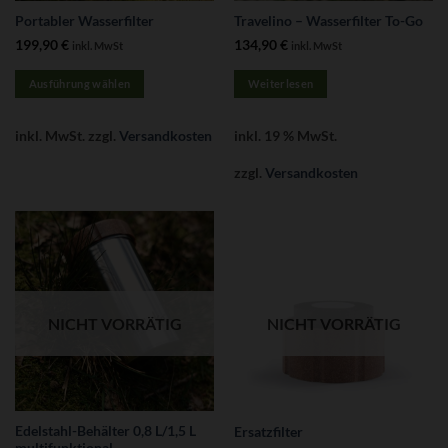
Portabler Wasserfilter
Travelino – Wasserfilter To-Go
199,90
€
134,90
€
inkl. MwSt
inkl. MwSt
Ausführung wählen
Weiterlesen
Dieses
Produkt
inkl. MwSt.
zzgl.
Versandkosten
inkl. 19 % MwSt.
weist
mehrere
zzgl.
Versandkosten
Varianten
auf.
Die
Optionen
können
auf
der
NICHT VORRÄTIG
NICHT VORRÄTIG
Produktseite
gewählt
werden
Edelstahl-Behälter 0,8 L/1,5 L
Ersatzfilter
multifunktional