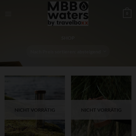
Zum
Inhalt
0
springen
SHOP
NICHT VORRÄTIG
NICHT VORRÄTIG