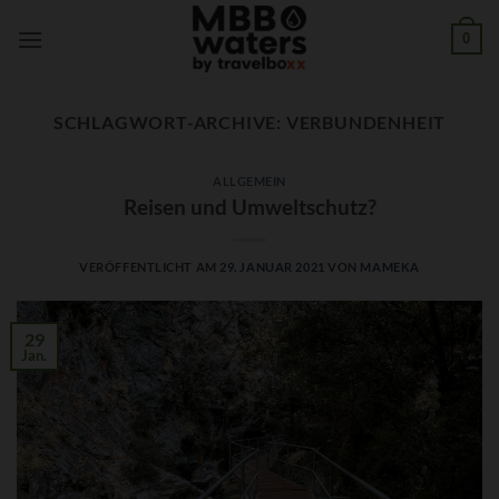
Zum
0
Inhalt
springen
SCHLAGWORT-ARCHIVE:
VERBUNDENHEIT
ALLGEMEIN
Reisen und Umweltschutz?
VERÖFFENTLICHT AM
29. JANUAR 2021
VON
MAMEKA
29
Jan.