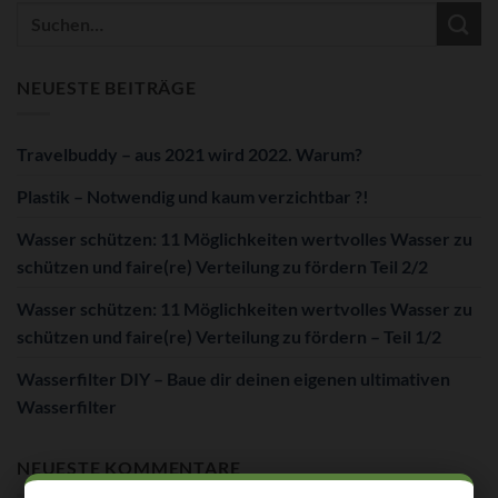
NEUESTE BEITRÄGE
Travelbuddy – aus 2021 wird 2022. Warum?
Plastik – Notwendig und kaum verzichtbar ?!
Wasser schützen: 11 Möglichkeiten wertvolles Wasser zu
schützen und faire(re) Verteilung zu fördern Teil 2/2
Wasser schützen: 11 Möglichkeiten wertvolles Wasser zu
schützen und faire(re) Verteilung zu fördern – Teil 1/2
Wasserfilter DIY – Baue dir deinen eigenen ultimativen
Wasserfilter
NEUESTE KOMMENTARE