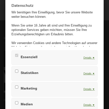
Datenschutz
Wir benötigen Ihre Einwilligung, bevor Sie unsere Website
weiter besuchen können.
Wenn Sie unter 16 Jahre alt sind und Ihre Einwilligung zu
optionalen Services geben möchten, müssen Sie Ihre
Erziehungsberechtigten um Erlaubnis bitten.
Kontakt
Wir verwenden Cookies und andere Technologien auf unserer
Website. Einige von ihnen sind essenziell, während andere
uns helfen, diese Website und Ihre Erfahrung zu verbessern.
Personenbezogene Daten können verarbeitet werden (z. B.
Essenziell
Details ▼
IP-Adressen), z. B. für personalisierte Anzeigen und Inhalte
oder die Messung von Anzeigen und Inhalten. Weitere
Informationen über die Verwendung Ihrer Daten finden Sie in
Statistiken
unserer Datenschutzerklärung. Es besteht keine
Details ▼
Verpflichtung, in die Verarbeitung Ihrer Daten einzuwilligen,
um dieses Angebot zu nutzen. Sie können Ihre Auswahl
jederzeit unter Einstellungen widerrufen oder anpassen. Bitte
Marketing
Details ▼
beachten Sie, dass aufgrund individueller Einstellungen
möglicherweise nicht alle Funktionen der Website verfügbar
mbb Waters UG (haftungsbeschränkt)
sind.
Medien
Details ▼